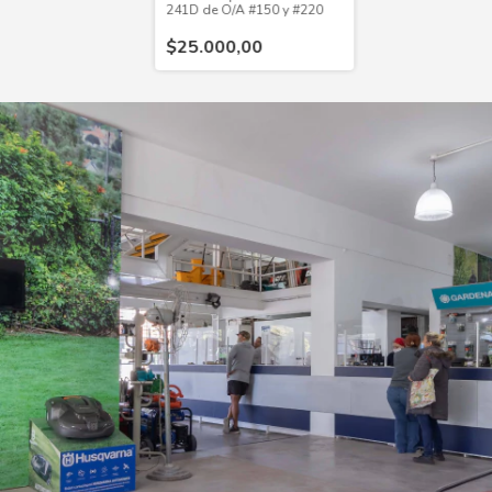
241D de O/A #150 y #220
$25.000,00